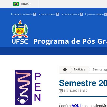
BRASIL
Ir para o conteúdo
1
Ir para o menu
2
Ir para a busca
3
Ir para o rodapé
4
Programa de Pós G
Notícias
Sem categ
Semestre 20
14/11/2024 14:10
Confira
AQUI
nosso calendári