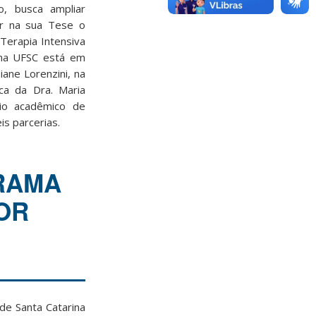
, busca ampliar
ar na sua Tese o
erapia Intensiva
na UFSC está em
iane Lorenzini, na
ica da Dra. Maria
bio acadêmico de
s parcerias.
GRAMA
OR
e Santa Catarina