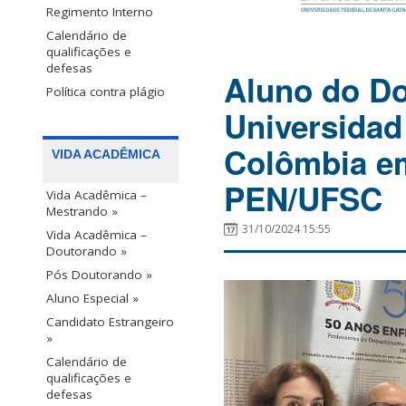
Regimento Interno
Calendário de
qualificações e
defesas
Aluno do Do
Política contra plágio
Universidad
Colômbia e
VIDA ACADÊMICA
PEN/UFSC
Vida Acadêmica –
Mestrando »
31/10/2024 15:55
Vida Acadêmica –
Doutorando »
Pós Doutorando
»
Aluno Especial »
Candidato Estrangeiro
»
Calendário de
qualificações e
defesas