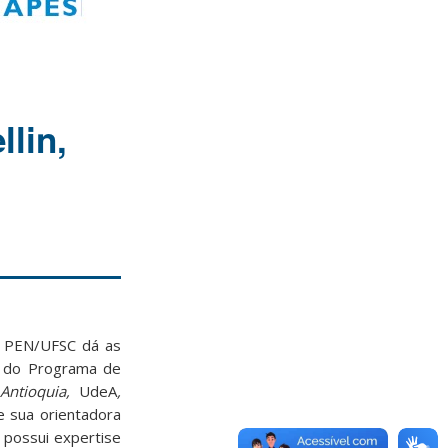
lin,
 PEN/UFSC dá as
o do Programa de
Antioquia,
UdeA
,
 sua orientadora
r possui expertise