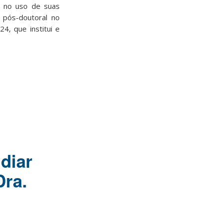
 no uso de suas
o pós-doutoral no
, que institui e
diar
Dra.