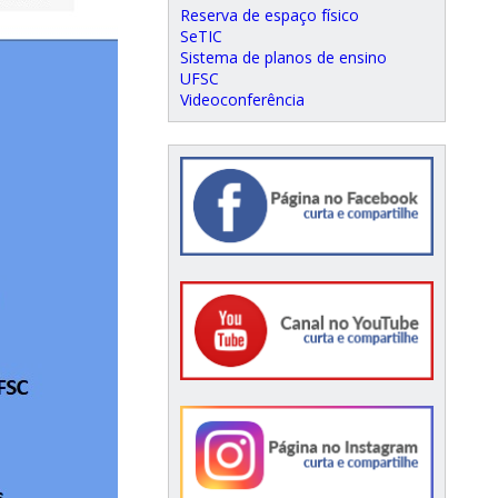
Reserva de espaço físico
SeTIC
Sistema de planos de ensino
UFSC
Videoconferência