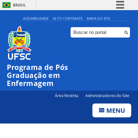
BRASIL
Simplifique!
ACESSIBILIDADE
ALTO CONTRASTE
MAPA DO SITE
Comunica BR
Participe
Acesso à informação
Legislação
Programa de Pós
Canais
Graduação em
Enfermagem
Área Restrita
Administradores do Site
MENU