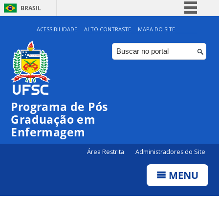
BRASIL
Simplifique!
ACESSIBILIDADE
ALTO CONTRASTE
MAPA DO SITE
Comunica BR
Participe
Acesso à informação
Legislação
Programa de Pós
Canais
Graduação em
Enfermagem
Área Restrita
Administradores do Site
MENU