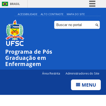
BRASIL
Simplifique!
ACESSIBILIDADE
ALTO CONTRASTE
MAPA DO SITE
Comunica BR
Participe
Acesso à informação
Legislação
Programa de Pós
Canais
Graduação em
Enfermagem
Área Restrita
Administradores do Site
MENU