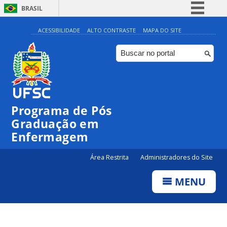
BRASIL
Simplifique!
ACESSIBILIDADE
ALTO CONTRASTE
MAPA DO SITE
Comunica BR
Participe
Acesso à informação
Legislação
Programa de Pós
Canais
Graduação em
Enfermagem
Área Restrita
Administradores do Site
MENU