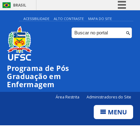
BRASIL
Simplifique!
ACESSIBILIDADE
ALTO CONTRASTE
MAPA DO SITE
Comunica BR
Participe
Acesso à informação
Legislação
Programa de Pós
Canais
Graduação em
Enfermagem
Área Restrita
Administradores do Site
MENU