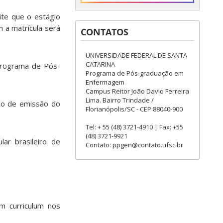
te que o estágio
m a matrícula será
CONTATOS
UNIVERSIDADE FEDERAL DE SANTA
CATARINA
 Programa de Pós-
Programa de Pós-graduação em
Enfermagem
Campus Reitor João David Ferreira
Lima. Bairro Trindade /
ão de emissão do
Florianópolis/SC - CEP 88040-900
Tel: + 55 (48) 3721-4910 | Fax: +55
(48) 3721-9921
r brasileiro de
Contato: ppgen@contato.ufsc.br
m curriculum nos