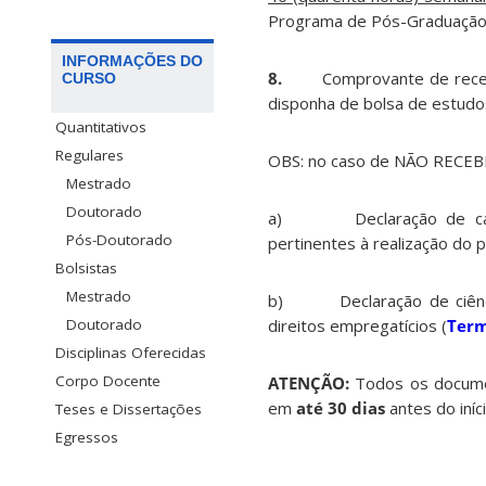
Programa de Pós-Graduação,
INFORMAÇÕES DO
8.
Comprovante de rece
CURSO
disponha de bolsa de estudo
Quantitativos
Regulares
OBS: no caso de NÃO RECEBE
Mestrado
Doutorado
a) Declaração de capacid
Pós-Doutorado
pertinentes à realização do p
Bolsistas
Mestrado
b) Declaração de ciência 
Doutorado
direitos empregatícios (
Term
Disciplinas Oferecidas
Corpo Docente
ATENÇÃO:
Todos os docume
em
até 30 dias
antes do iní
Teses e Dissertações
Egressos