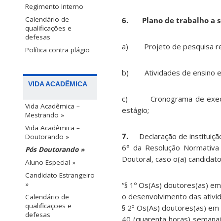
Regimento Interno
Calendário de
6.
Plano de trabalho a 
qualificações e
defesas
a) Projeto de pesquisa res
Política contra plágio
b) Atividades de ensino e 
VIDA ACADÊMICA
c) Cronograma de execução 
Vida Acadêmica –
estágio;
Mestrando »
Vida Acadêmica –
7.
Declaração de instituiçã
Doutorando »
6° da Resolução Normativa 
Pós Doutorando
»
Doutoral, caso o(a) candidato
Aluno Especial »
Candidato Estrangeiro
»
“§ 1º Os(As) doutores(as) e
o desenvolvimento das ativi
Calendário de
qualificações e
§ 2º Os(As) doutores(as) em
defesas
40 (quarenta horas) semana