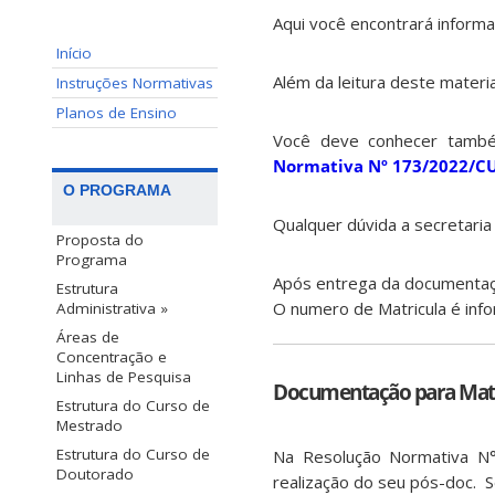
Aqui você encontrará inform
Início
Além da leitura deste materi
Instruções Normativas
Planos de Ensino
Você deve conhecer também
Normativa Nº 173/2022/CU
O PROGRAMA
Qualquer dúvida a secretaria
Proposta do
Programa
Após entrega da documentaçã
Estrutura
O numero de Matricula é info
Administrativa »
Áreas de
Concentração e
Linhas de Pesquisa
Documentação para Matr
Estrutura do Curso de
Mestrado
Estrutura do Curso de
Na Resolução Normativa N°
Doutorado
realização do seu pós-doc. 