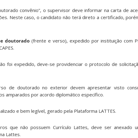
rado convênio”, o supervisor deve informar na carta de acei
ões. Neste caso, o candidato não terá direto a certificado, poré
de doutorado
(frente e verso), expedido por instituição com
 CAPES.
foi expedido, deve-se providenciar o protocolo de solicitaç
de doutorado no exterior devem apresentar visto consula
os amparados por acordo diplomático específico.
ualizado e bem legível, gerado pela Plataforma LATTES.
ros que não possuem Currículo Lattes, deve ser anexado u
a Lattes.