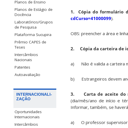
Planos de Ensino
Planos de Estágio de
1. Cópia do formulário d
Docência
cdCurso=41000099
).
Laboratórios/Grupos
de Pesquisa
OBS: preencher a área e linh
Plataforma Sucupira
Prêmio CAPES de
Teses
2. Cópia da carteira de 
Intercâmbios
Nacionais
a) Não é valida a carteira n
Patentes
Autoavaliação
b) Estrangeiros devem ane
3. Carta de aceite do su
INTERNACIONALI-
ZAÇÃO
(dia/mês/ano de início e té
Informar, também, se haverá
Oportunidades
Internacionais
a) O professor supervisor 
Intercâmbios