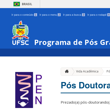
BRASIL
Ir para o conteúdo
1
Ir para o menu
2
Ir para a busca
3
Ir para o rodapé
4
Programa de Pós G
Vida Acadêmica
Pó
Pós Doutor
Prezado(a) pós-doutorando(