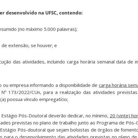
ser desenvolvido na UFSC, contendo:
umido (no máximo 5.000 palavras);
de extensão, se houver; e
das atividades, incluindo carga horária semanal data de iní
o ou empresa informando a disponibilidade de
carga horária sem
Nº 173/2022/CUn, para a realização das atividades previstas
(a) possua vínculo empregatício;
m Estágio Pós-Doutoral deverão dedicar, no mínimo,
20 (vinte) h
dades previstas no plano de trabalho junto ao Programa de Pós-
 Estágio Pós-doutoral que sejam bolsistas de órgãos de foment
is
para o desenvolvimento das atividades previstas no plano de 