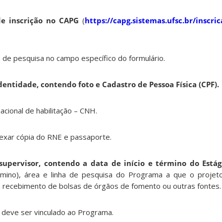
e inscrição no CAPG
(
https://capg.sistemas.ufsc.br/inscri
a de pesquisa no campo específico do formulário.
identidade,
contendo foto e Cadastro de Pessoa Física (CPF).
acional de habilitação – CNH.
xar cópia do RNE e passaporte.
pervisor, contendo a data de início e término do Estági
rmino), área e linha de pesquisa do Programa a que o projeto 
 recebimento de bolsas de órgãos de fomento ou outras fontes.
deve ser vinculado ao Programa.