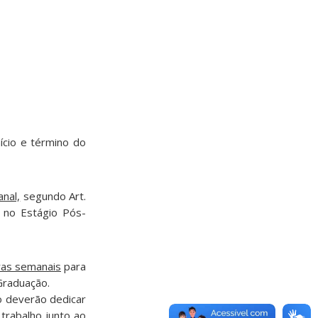
cio e término do
anal,
segundo Art.
 no Estágio Pós-
oras semanais
para
Graduação.
o deverão dedicar
trabalho junto ao