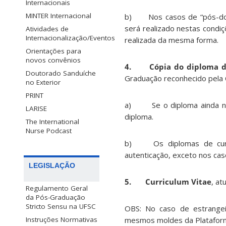
Internacionais
MINTER Internacional
b) Nos casos de “pós-douto
será realizado nestas condiç
Atividades de
Internacionalização/Eventos
realizada da mesma forma.
Orientações para
novos convênios
4.
Cópia do diploma 
Doutorado Sanduíche
Graduação reconhecido pela
no Exterior
PRINT
a) Se o diploma ainda não 
LARISE
diploma.
The International
Nurse Podcast
b) Os diplomas de curso 
autenticação, exceto nos cas
LEGISLAÇÃO
5. Curriculum Vitae
, at
Regulamento Geral
da Pós-Graduação
Stricto Sensu na UFSC
OBS: No caso de estrangei
Instruções Normativas
mesmos moldes da Plataform