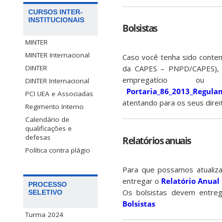
CURSOS INTER-
INSTITUCIONAIS
Bolsistas
MINTER
MINTER Internacional
Caso você tenha sido conte
DINTER
da CAPES – PNPD/CAPES), l
empregatício o
DINTER Internacional
Portaria_86_2013_Regul
PCI UEA e Associadas
atentando para os seus direi
Regimento Interno
Calendário de
qualificações e
defesas
Relatórios anuais
Política contra plágio
Para que possamos atualiza
entregar o
Relatório Anual
PROCESSO
Os bolsistas devem entre
SELETIVO
Bolsistas
Turma 2024