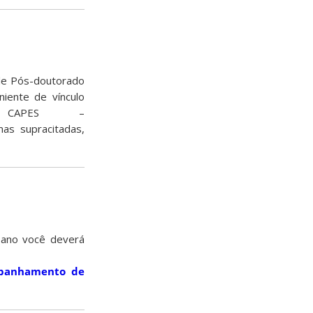
 de Pós-doutorado
iente de vínculo
a CAPES –
as supracitadas,
 ano você deverá
mpanhamento de