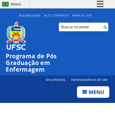
BRASIL
Simplifique!
ACESSIBILIDADE
ALTO CONTRASTE
MAPA DO SITE
Comunica BR
Participe
Acesso à informação
Legislação
Programa de Pós
Canais
Graduação em
Enfermagem
Área Restrita
Administradores do Site
MENU