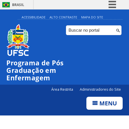
BRASIL
Simplifique!
ACESSIBILIDADE
ALTO CONTRASTE
MAPA DO SITE
Comunica BR
Participe
Acesso à informação
Legislação
Programa de Pós
Canais
Graduação em
Enfermagem
Área Restrita
Administradores do Site
MENU